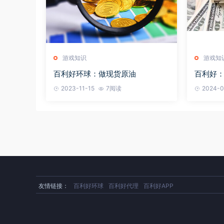
游戏知识
游戏知
百利好环球：做现货原油
百利好
2023-11-15
7阅读
2024-0
友情链接：
百利好环球
百利好代理
百利好APP