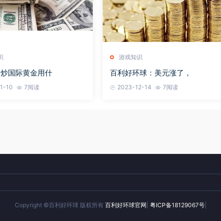
识
游戏知识
：炒国际黄金用什
百利好环球：美元涨了，
1-10
7阅读
2023-12-14
7阅读
Copyright ©百利好环球 版权所有
百利好环球官网
|
粤ICP备18129067号
|