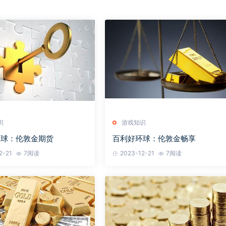
识
游戏知识
环球：伦敦金期货
百利好环球：伦敦金畅享
2-21
7阅读
2023-12-21
7阅读