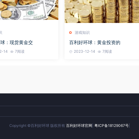
识
游戏知识
环球：现货黄金交
百利好环球：黄金投资的
2-14
7阅读
2023-12-14
7阅读
Copyright ©百利好环球 版权所有
百利好环球官网
|
粤ICP备18129067号
|