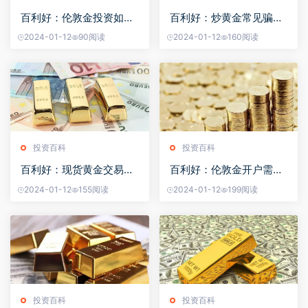
百利好：伦敦金投资如何
百利好：炒黄金常见骗局
避开风险
流程图
2024-01-12
90阅读
2024-01-12
160阅读
投资百科
投资百科
百利好：现货黄金交易卖
百利好：伦敦金开户需要
点如何确定
多少钱？
2024-01-12
155阅读
2024-01-12
199阅读
投资百科
投资百科