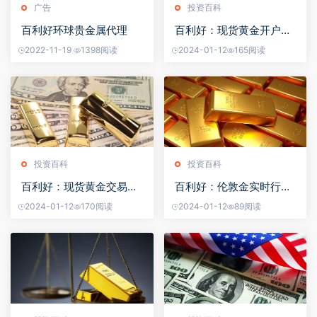
广告
投资百科
百利好环球贵金属代理
百利好：现货黄金开户条
件有哪些？
2022-11-19
1398阅读
2024-01-12
165阅读
投资百科
投资百科
百利好：现货黄金交易买
百利好：伦敦金实时行情
卖点如何确定
在哪里看？
2024-01-12
170阅读
2024-01-12
89阅读