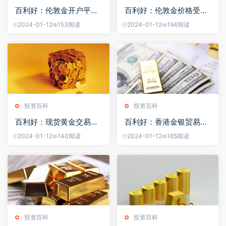
百利好：伦敦金开户平台
百利好：伦敦金价格受到
哪家好？
什么因素的影响
2024-01-12
153阅读
2024-01-12
194阅读
投资百科
投资百科
百利好：现货黄金交易的
百利好：香港金银贸易场
爆仓风险有哪些
监管力度如何
2024-01-12
140阅读
2024-01-12
165阅读
投资百科
投资百科