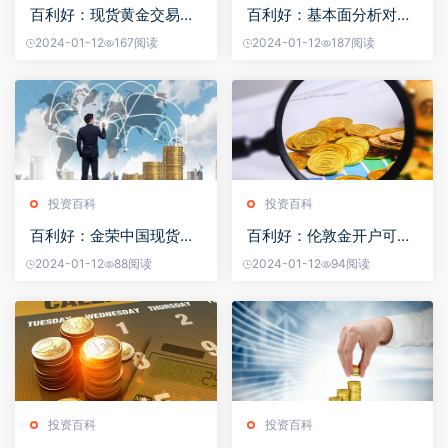
百利好：现货黄金交易的
百利好：基本面分析对现
风险大吗？
货黄金投资的作用
2024-01-12
167阅读
2024-01-12
187阅读
投资百科
投资百科
百利好：金荣中国现货白
百利好：伦敦金开户可以
银投资违法吗？
开几个？
2024-01-12
88阅读
2024-01-12
94阅读
投资百科
投资百科