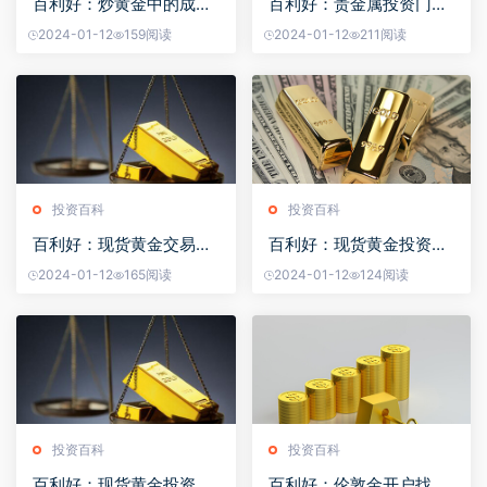
百利好：炒黄金中的成交
百利好：贵金属投资门槛
量分析技巧
有哪些？
2024-01-12
159阅读
2024-01-12
211阅读
投资百科
投资百科
百利好：现货黄金交易如
百利好：现货黄金投资怎
何设置止损
么做？
2024-01-12
165阅读
2024-01-12
124阅读
投资百科
投资百科
百利好：现货黄金投资日
百利好：伦敦金开户找哪